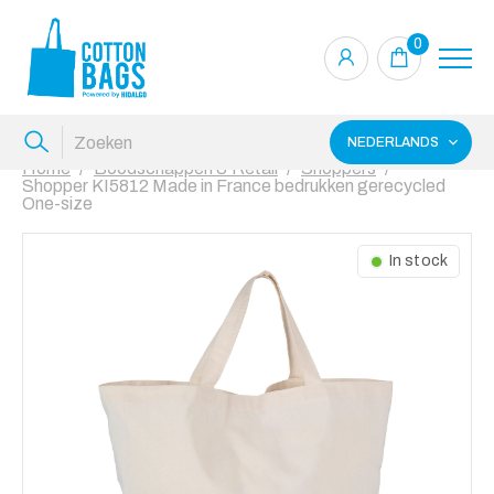
0
NEDERLANDS
Home
Boodschappen & Retail
Shoppers
Shopper KI5812 Made in France bedrukken gerecycled
One-size
In stock