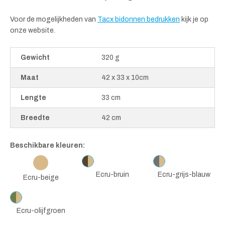
Voor de mogelijkheden van
Tacx bidonnen bedrukken
kijk je op
onze website.
Gewicht
320 g
Maat
42 x 33 x 10cm
Lengte
33 cm
Breedte
42 cm
Beschikbare kleuren:
Ecru-bruin
Ecru-grijs-blauw
Ecru-beige
Ecru-olijfgroen