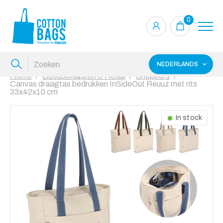
0
NEDERLANDS
Home
Boodschappen & Retail
Shoppers
Canvas draagtas bedrukken InSideOut Reuuz met rits
33x42x10 cm
In stock