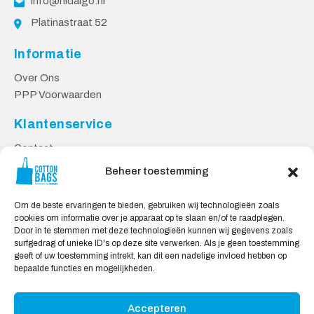
info@hidalgo.nl
Platinastraat 52
Informatie
Over Ons
PPP Voorwaarden
Klantenservice
Contact
Privacy Voorwaarden
Beheer toestemming
Levering en Retourneren
Om de beste ervaringen te bieden, gebruiken wij technologieën zoals
Veilig Shoppen
cookies om informatie over je apparaat op te slaan en/of te raadplegen.
Door in te stemmen met deze technologieën kunnen wij gegevens zoals
Mijn account
surfgedrag of unieke ID's op deze site verwerken. Als je geen toestemming
Winkelwagen
geeft of uw toestemming intrekt, kan dit een nadelige invloed hebben op
bepaalde functies en mogelijkheden.
Wij Accepteren:
Accepteren