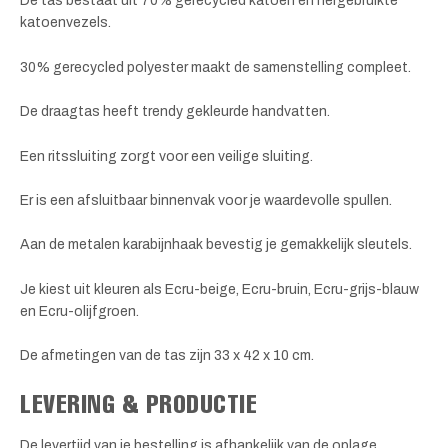
De tas bestaat uit 70% gerecycled katoen en hergebruikte
katoenvezels.
30% gerecycled polyester maakt de samenstelling compleet.
De draagtas heeft trendy gekleurde handvatten.
Een ritssluiting zorgt voor een veilige sluiting.
Er is een afsluitbaar binnenvak voor je waardevolle spullen.
Aan de metalen karabijnhaak bevestig je gemakkelijk sleutels.
Je kiest uit kleuren als Ecru-beige, Ecru-bruin, Ecru-grijs-blauw
en Ecru-olijfgroen.
De afmetingen van de tas zijn 33 x 42 x 10 cm.
LEVERING & PRODUCTIE
De levertijd van je bestelling is afhankelijk van de oplage.