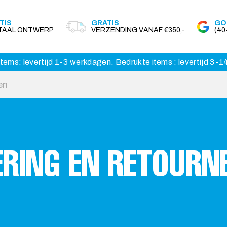
TIS
GRATIS
GO
ITAAL ONTWERP
VERZENDING VANAF €350,-
(4
tems: levertijd 1-3 werkdagen. Bedrukte items : levertijd 3-
ERING EN RETOURN