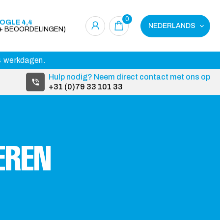
0
OGLE 4,4
NEDERLANDS
0+ BEOORDELINGEN)
14 werkdagen.
Hulp nodig? Neem direct contact met ons op
+31 (0)79 33 101 33
EREN