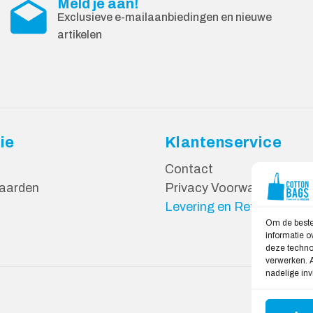
Meld je aan!
Exclusieve e-mailaanbiedingen en nieuwe
artikelen
ie
Klantenservice
Contact
aarden
Privacy Voorwaarden
Levering en Retourneren
Om de beste
informatie o
deze technol
verwerken. A
nadelige in