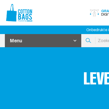
GRA
DIG
Onbedrukte i
Menu
LEV