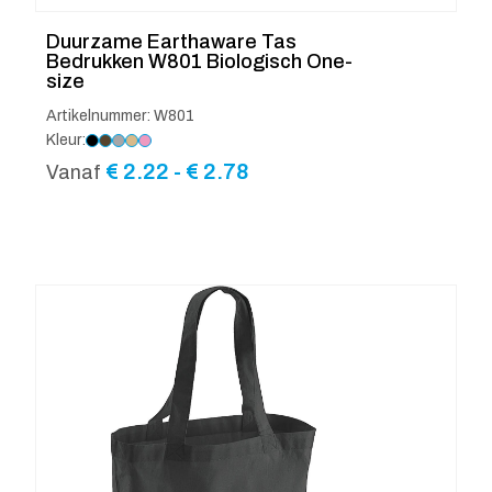
Duurzame Earthaware Tas
Bedrukken W801 Biologisch One-
size
Artikelnummer: W801
Kleur:
Prijsklasse:
€
2.22
-
€
2.78
Vanaf
€ 2.22
tot
€ 2.78