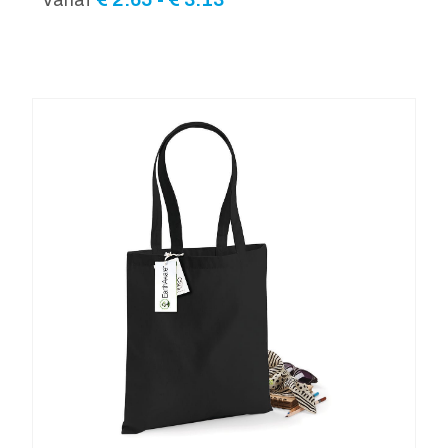
€ 2.65
tot
€ 3.13