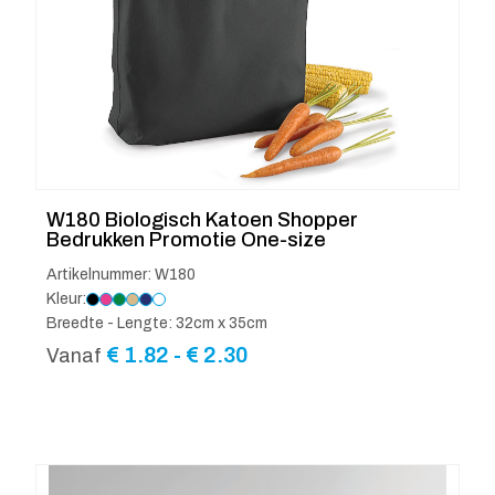
W180 Biologisch Katoen Shopper
Bedrukken Promotie One-size
Artikelnummer: W180
Kleur:
Breedte - Lengte: 32cm x 35cm
Prijsklasse:
€
1.82
-
€
2.30
Vanaf
€ 1.82
tot
€ 2.30