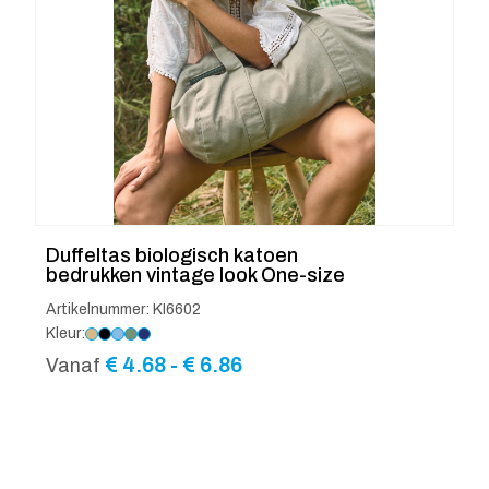
Duffeltas biologisch katoen
bedrukken vintage look One-size
Artikelnummer: KI6602
Kleur:
Prijsklasse:
€
4.68
-
€
6.86
Vanaf
€ 4.68
tot
€ 6.86