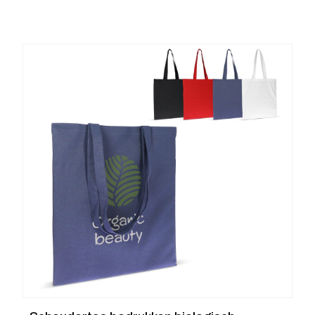
€ 1.32
tot
€ 2.02