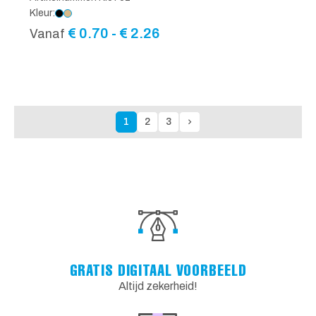
Kleur:
Prijsklasse:
€
0.70
-
€
2.26
Vanaf
€ 0.70
tot
€ 2.26
1
2
3
GRATIS DIGITAAL VOORBEELD
Altijd zekerheid!