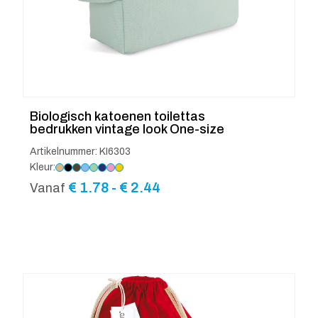
Biologisch katoenen toilettas
bedrukken vintage look One-size
Artikelnummer: KI6303
Kleur:
Prijsklasse:
€
1.78
-
€
2.44
Vanaf
€ 1.78
tot
€ 2.44