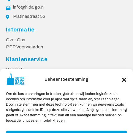
info@hidalgo.nl
Platinastraat 52
Informatie
Over Ons
PPP Voorwaarden
Klantenservice
Contact
Privacy Voorwaarden
Beheer toestemming
Levering en Retourneren
Om de beste ervaringen te bieden, gebruiken wij technologieën zoals
Veilig Shoppen
cookies om informatie over je apparaat op te slaan en/of te raadplegen.
Door in te stemmen met deze technologieën kunnen wij gegevens zoals
Mijn account
surfgedrag of unieke ID's op deze site verwerken. Als je geen toestemming
Winkelwagen
geeft of uw toestemming intrekt, kan dit een nadelige invloed hebben op
bepaalde functies en mogelijkheden.
Wij Accepteren: