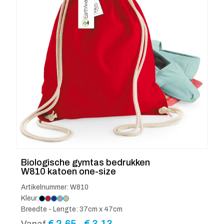
Biologische gymtas bedrukken
W810 katoen one-size
Artikelnummer: W810
Kleur:
Breedte - Lengte: 37cm x 47cm
Prijsklasse:
€
2.65
-
€
3.13
Vanaf