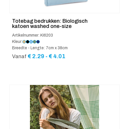
Totebag bedrukken: Biologisch
katoen washed one-size
Artikelnummer: KI6203
Kleur:
Breedte - Lengte: 7cm x 38cm
Prijsklasse:
€
2.29
-
€
4.01
Vanaf
€ 2.29
tot
€ 4.01