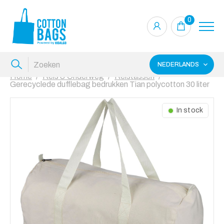
0
NEDERLANDS
Home
Reis & Onderweg
Reistassen
Gerecyclede dufflebag bedrukken Tian polycotton 30 liter
In stock