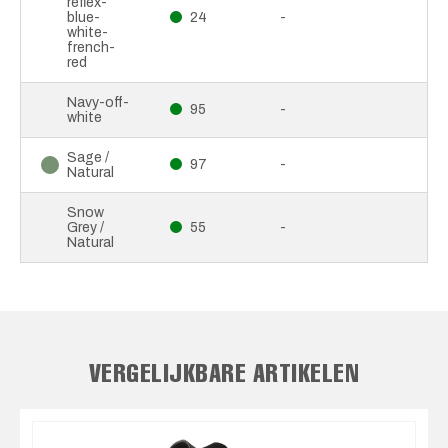
reflex-
blue-
24
-
white-
french-
red
Navy-off-
95
-
white
Sage /
97
-
Natural
Snow
Grey /
55
-
Natural
VERGELIJKBARE ARTIKELEN