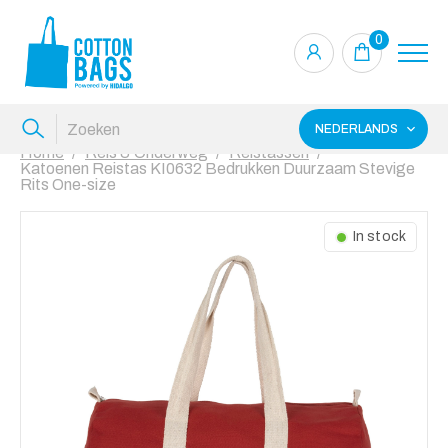
0
NEDERLANDS
Home
Reis & Onderweg
Reistassen
Katoenen Reistas KI0632 Bedrukken Duurzaam Stevige
Rits One-size
In stock