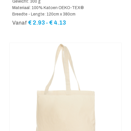
Gewicht: 300 g
Materiaal: 100% Katoen OEKO-TEX®
Breedte - Lengte: 120cm x 380cm
Prijsklasse:
€
2.93
-
€
4.13
Vanaf
€ 2.93
tot
€ 4.13