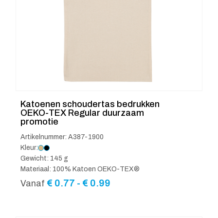
Katoenen schoudertas bedrukken
OEKO-TEX Regular duurzaam
promotie
Artikelnummer: A387-1900
Kleur:
Gewicht: 145 g
Materiaal: 100% Katoen OEKO-TEX®
Prijsklasse:
€
0.77
-
€
0.99
Vanaf
€ 0.77
tot
€ 0.99