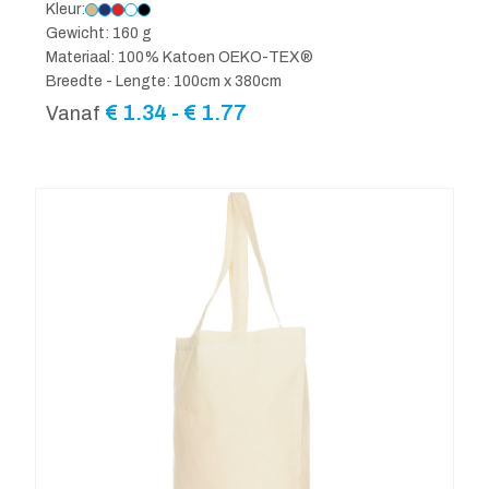
Kleur:
Gewicht: 160 g
Materiaal: 100% Katoen OEKO-TEX®
Breedte - Lengte: 100cm x 380cm
Prijsklasse:
€
1.34
-
€
1.77
Vanaf
€ 1.34
tot
€ 1.77