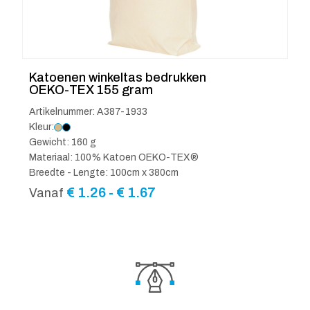
Katoenen winkeltas bedrukken
OEKO-TEX 155 gram
Artikelnummer: A387-1933
Kleur:
Gewicht: 160 g
Materiaal: 100% Katoen OEKO-TEX®
Breedte - Lengte: 100cm x 380cm
Prijsklasse:
€
1.26
-
€
1.67
Vanaf
€ 1.26
tot
€ 1.67