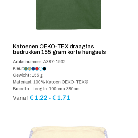
Katoenen OEKO-TEX draagtas
bedrukken 155 gram korte hengsels
Artikelnummer: A387-1932
Kleur:
Gewicht: 155 g
Materiaal: 100% Katoen OEKO-TEX®
Breedte - Lengte: 100cm x 380cm
Prijsklasse:
€
1.22
-
€
1.71
Vanaf
€ 1.22
tot
€ 1.71