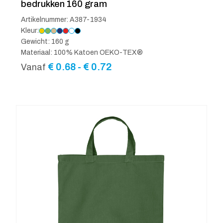
bedrukken 160 gram
Artikelnummer: A387-1934
Kleur:
Gewicht: 160 g
Materiaal: 100% Katoen OEKO-TEX®
Prijsklasse:
€
0.68
-
€
0.72
Vanaf
€ 0.68
tot
€ 0.72