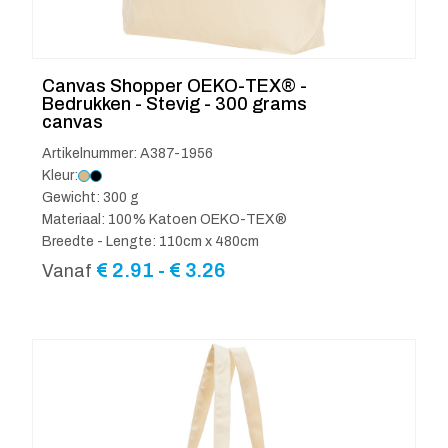
Canvas Shopper OEKO-TEX® -
Bedrukken - Stevig - 300 grams
canvas
Artikelnummer: A387-1956
Kleur:
Gewicht: 300 g
Materiaal: 100% Katoen OEKO-TEX®
Breedte - Lengte: 110cm x 480cm
Prijsklasse:
€
2.91
-
€
3.26
Vanaf
€ 2.91
tot
€ 3.26