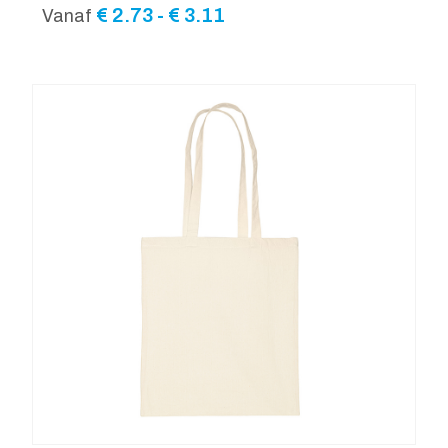
Prijsklasse:
€
2.73
-
€
3.11
Vanaf
€ 2.73
tot
€ 3.11