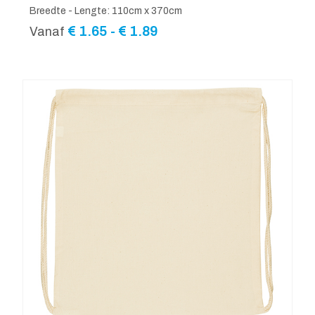
Breedte - Lengte: 110cm x 370cm
Prijsklasse:
€
1.65
-
€
1.89
Vanaf
€ 1.65
tot
€ 1.89