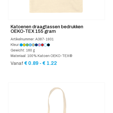
Katoenen draagtassen bedrukken
OEKO-TEX 155 gram
Artikelnummer: A387-1931
Kleur:
Gewicht: 160 g
Materiaal: 100% Katoen OEKO-TEX®
Prijsklasse:
€
0.89
-
€
1.22
Vanaf
€ 0.89
tot
€ 1.22