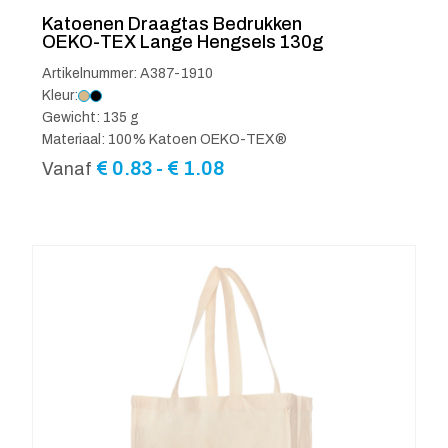
Katoenen Draagtas Bedrukken
OEKO-TEX Lange Hengsels 130g
Artikelnummer: A387-1910
Kleur:
Gewicht: 135 g
Materiaal: 100% Katoen OEKO-TEX®
Prijsklasse:
€
0.83
-
€
1.08
Vanaf
€ 0.83
tot
€ 1.08