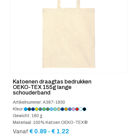
Katoenen draagtas bedrukken
OEKO-TEX 155g lange
schouderband
Artikelnummer: A387-1930
Kleur:
Gewicht: 160 g
Materiaal: 100% Katoen OEKO-TEX®
Prijsklasse:
€
0.89
-
€
1.22
Vanaf
€ 0.89