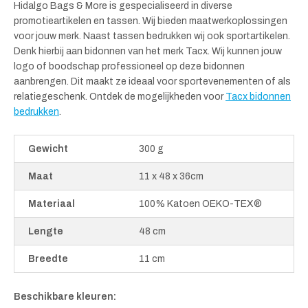
Hidalgo Bags & More is gespecialiseerd in diverse
promotieartikelen en tassen. Wij bieden maatwerkoplossingen
voor jouw merk. Naast tassen bedrukken wij ook sportartikelen.
Denk hierbij aan bidonnen van het merk Tacx. Wij kunnen jouw
logo of boodschap professioneel op deze bidonnen
aanbrengen. Dit maakt ze ideaal voor sportevenementen of als
relatiegeschenk. Ontdek de mogelijkheden voor
Tacx bidonnen
bedrukken
.
Gewicht
300 g
Maat
11 x 48 x 36cm
Materiaal
100% Katoen OEKO-TEX®
Lengte
48 cm
Breedte
11 cm
Beschikbare kleuren: