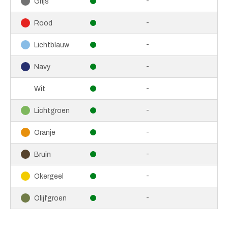
-
Grijs
-
Rood
-
Lichtblauw
-
Navy
-
Wit
-
Lichtgroen
-
Oranje
-
Bruin
-
Okergeel
-
Olijfgroen