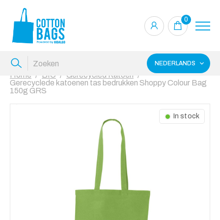
0
NEDERLANDS
Home
BIO
Gerecycled Katoen
Gerecyclede katoenen tas bedrukken Shoppy Colour Bag
150g GRS
In stock