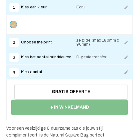
Kies een kleur
Ecru
1
1e zijde (max 180mm x
Choose the print
2
90mm)
Kies het aantal printkleuren
Digitale transfer
3
Kies aantal
4
GRATIS OFFERTE
+ IN WINKELMAND
Voor een veelzijdige & duurzame tas die jouw stijl
complimenteert, is de Natural Square Bag perfect.