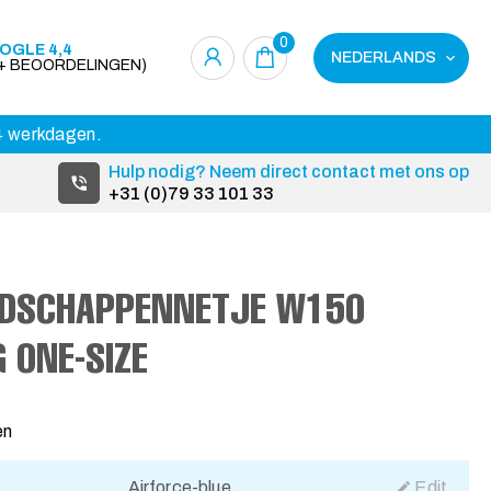
0
OGLE 4,4
NEDERLANDS
0+ BEOORDELINGEN)
14 werkdagen.
Hulp nodig? Neem direct contact met ons op
+31 (0)79 33 101 33
ODSCHAPPENNETJE W150
 ONE-SIZE
en
Airforce-blue
Edit