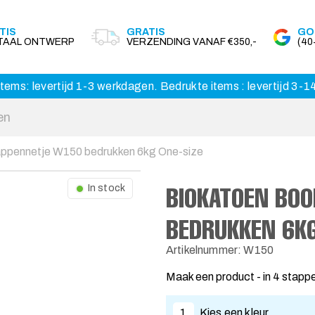
TIS
GRATIS
GO
ITAAL ONTWERP
VERZENDING VANAF €350,-
(4
tems: levertijd 1-3 werkdagen. Bedrukte items : levertijd 3-
ppennetje W150 bedrukken 6kg One-size
BIOKATOEN BO
In stock
BEDRUKKEN 6KG
Artikelnummer: W150
Maak een product - in 4 stapp
1
Kies een kleur