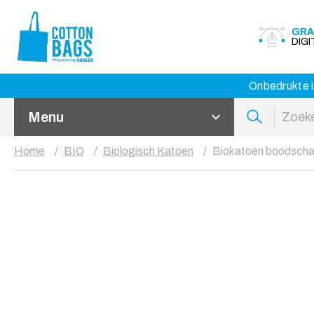
GRA
DIG
Onbedrukte i
Menu
Home
BIO
Biologisch Katoen
Biokatoen boodscha