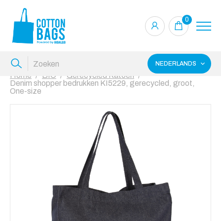
0
NEDERLANDS
Home
BIO
Gerecycled Katoen
Denim shopper bedrukken KI5229, gerecycled, groot,
One-size