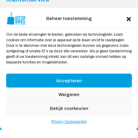
Contact
Privacy Voorwaarden
Beheer toestemming
Levering en Retourneren
Om de beste ervaringen te bieden, gebruiken wij technologieën zoals
Veilig Shoppen
cookies om informatie over je apparaat op te slaan en/of te raadplegen.
Door in te stemmen met deze technologieën kunnen wij gegevens zoals
Mijn account
surfgedrag of unieke ID's op deze site verwerken. Als je geen toestemming
Winkelwagen
geeft of uw toestemming intrekt, kan dit een nadelige invloed hebben op
bepaalde functies en mogelijkheden.
Wij Accepteren:
Accepteren
Weigeren
Bekijk voorkeuren
Copyright © 2026
Katoenendraagtassen
, All rights
Privacy Voorwaarden
reserved
Nederlands
English
(
Engels
)
Deutsch
(
Duits
)