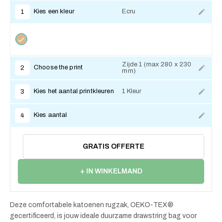
Kies een kleur
Ecru
1
Zijde 1 (max 280 x 230
Choose the print
2
mm)
Kies het aantal printkleuren
1 Kleur
3
Kies aantal
4
GRATIS OFFERTE
+ IN WINKELMAND
Deze comfortabele katoenen rugzak, OEKO-TEX®
gecertificeerd, is jouw ideale duurzame drawstring bag voor