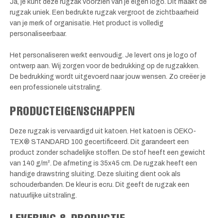
Ja, je kunt deze rugzak voorzien van je eigen logo. Dit maakt de
rugzak uniek. Een bedrukte rugzak vergroot de zichtbaarheid
van je merk of organisatie. Het product is volledig
personaliseerbaar.
Het personaliseren werkt eenvoudig. Je levert ons je logo of
ontwerp aan. Wij zorgen voor de bedrukking op de rugzakken.
De bedrukking wordt uitgevoerd naar jouw wensen. Zo creëer je
een professionele uitstraling.
PRODUCTEIGENSCHAPPEN
Deze rugzak is vervaardigd uit katoen. Het katoen is OEKO-
TEX® STANDARD 100 gecertificeerd. Dit garandeert een
product zonder schadelijke stoffen. De stof heeft een gewicht
van 140 g/m². De afmeting is 35x45 cm. De rugzak heeft een
handige drawstring sluiting. Deze sluiting dient ook als
schouderbanden. De kleur is ecru. Dit geeft de rugzak een
natuurlijke uitstraling.
LEVERING & PRODUCTIE