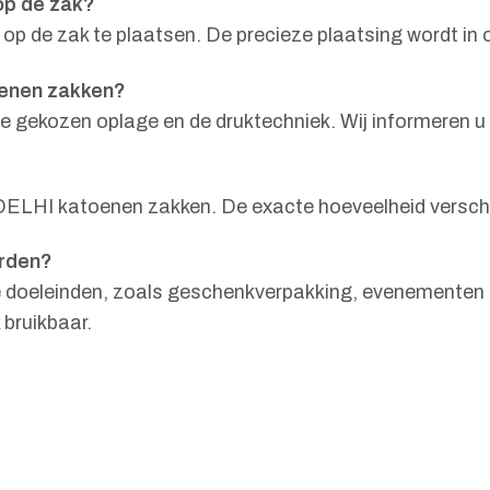
 op de zak?
op de zak te plaatsen. De precieze plaatsing wordt in 
oenen zakken?
 de gekozen oplage en de druktechniek. Wij informeren u
DELHI katoenen zakken. De exacte hoeveelheid verschil
orden?
ke doeleinden, zoals geschenkverpakking, evenementen 
 bruikbaar.