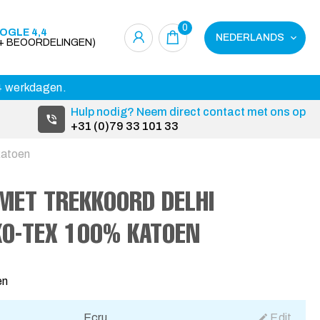
0
OGLE 4,4
NEDERLANDS
0+ BEOORDELINGEN)
14 werkdagen.
Hulp nodig? Neem direct contact met ons op
+31 (0)79 33 101 33
katoen
MET TREKKOORD DELHI
KO-TEX 100% KATOEN
en
Ecru
Edit