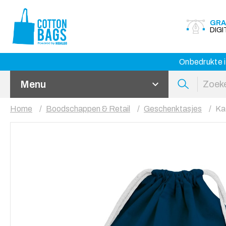
GRA
DIG
Onbedrukte i
Menu
Home
Boodschappen & Retail
Geschenktasjes
Ka