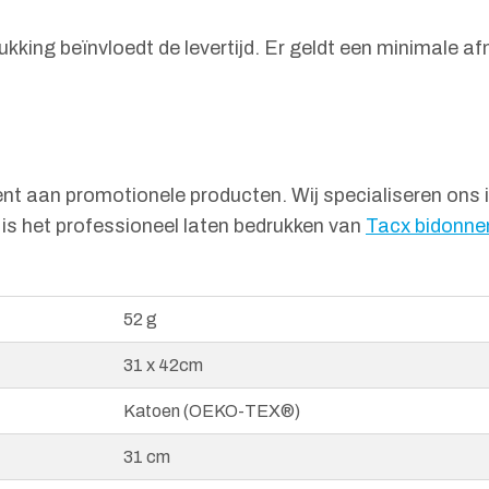
rukking beïnvloedt de levertijd. Er geldt een minimale a
nt aan promotionele producten. Wij specialiseren ons i
is het professioneel laten bedrukken van
Tacx bidonne
52 g
31 x 42cm
Katoen (OEKO-TEX®)
31 cm