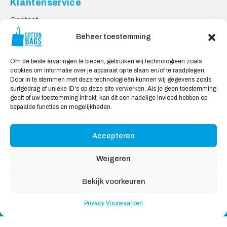
Klantenservice
Contact
Privacy Voorwaarden
Beheer toestemming
Levering en Retourneren
Om de beste ervaringen te bieden, gebruiken wij technologieën zoals
Veilig Shoppen
cookies om informatie over je apparaat op te slaan en/of te raadplegen.
Door in te stemmen met deze technologieën kunnen wij gegevens zoals
Mijn account
surfgedrag of unieke ID's op deze site verwerken. Als je geen toestemming
Winkelwagen
geeft of uw toestemming intrekt, kan dit een nadelige invloed hebben op
bepaalde functies en mogelijkheden.
Wij Accepteren:
Accepteren
Weigeren
Bekijk voorkeuren
Copyright © 2026
Katoenendraagtassen
, All rights
Privacy Voorwaarden
reserved
Nederlands