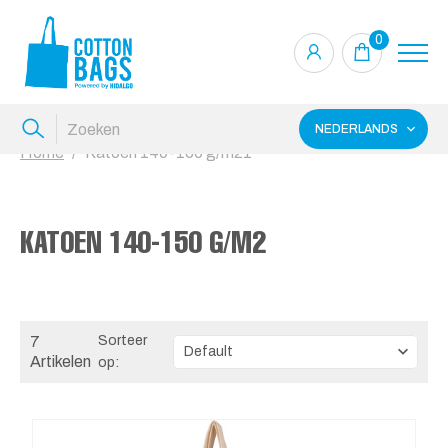
0
NEDERLANDS
Home
Katoen 140-150 g/m21
KATOEN 140-150 G/M2
7
Sorteer
Artikelen
op: