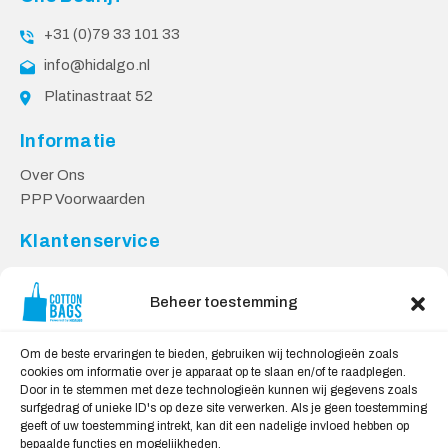
+31 (0)79 33 101 33
info@hidalgo.nl
Platinastraat 52
Informatie
Over Ons
PPP Voorwaarden
Klantenservice
Contact
Privacy Voorwaarden
Beheer toestemming
Levering en Retourneren
Om de beste ervaringen te bieden, gebruiken wij technologieën zoals
Veilig Shoppen
cookies om informatie over je apparaat op te slaan en/of te raadplegen.
Door in te stemmen met deze technologieën kunnen wij gegevens zoals
Mijn account
surfgedrag of unieke ID's op deze site verwerken. Als je geen toestemming
Winkelwagen
geeft of uw toestemming intrekt, kan dit een nadelige invloed hebben op
bepaalde functies en mogelijkheden.