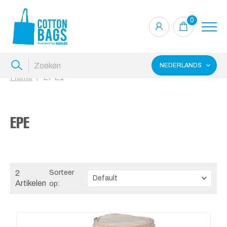
0
NEDERLANDS
Home
EPE1
EPE
2
Sorteer
Artikelen
op: