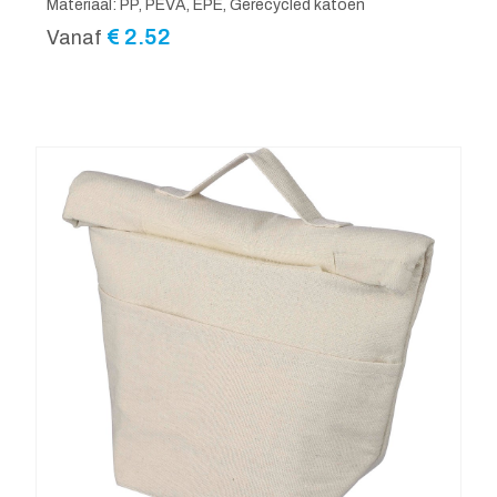
Materiaal: PP, PEVA, EPE, Gerecycled katoen
€
2.52
Vanaf