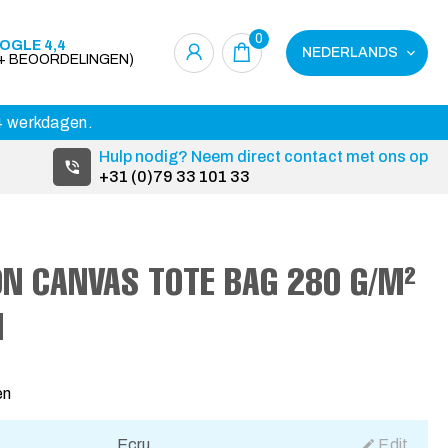
0
OGLE 4,4
NEDERLANDS
0+ BEOORDELINGEN)
14 werkdagen.
Hulp nodig? Neem direct contact met ons op
+31 (0)79 33 101 33
N CANVAS TOTE BAG 280 G/M²
N
en
Ecru
Edit