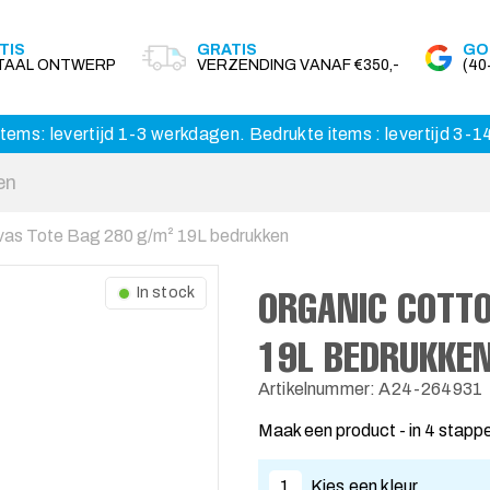
TIS
GRATIS
GO
ITAAL ONTWERP
VERZENDING VANAF €350,-
(4
tems: levertijd 1-3 werkdagen. Bedrukte items : levertijd 3-
vas Tote Bag 280 g/m² 19L bedrukken
ORGANIC COTTO
In stock
19L BEDRUKKE
Artikelnummer: A24-264931
Maak een product - in 4 stapp
1
Kies een kleur