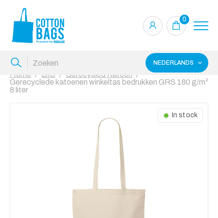
0
NEDERLANDS
Home
BIO
Gerecycled Katoen
Gerecyclede katoenen winkeltas bedrukken GRS 180 g/m²
8 liter
In stock