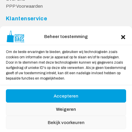
PPP Voorwaarden
Klantenservice
Contact
Privacy Voorwaarden
Beheer toestemming
Levering en Retourneren
Om de beste ervaringen te bieden, gebruiken wij technologieën zoals
Veilig Shoppen
cookies om informatie over je apparaat op te slaan en/of te raadplegen.
Door in te stemmen met deze technologieën kunnen wij gegevens zoals
Mijn account
surfgedrag of unieke ID's op deze site verwerken. Als je geen toestemming
Winkelwagen
geeft of uw toestemming intrekt, kan dit een nadelige invloed hebben op
bepaalde functies en mogelijkheden.
Wij Accepteren:
Accepteren
Weigeren
Bekijk voorkeuren