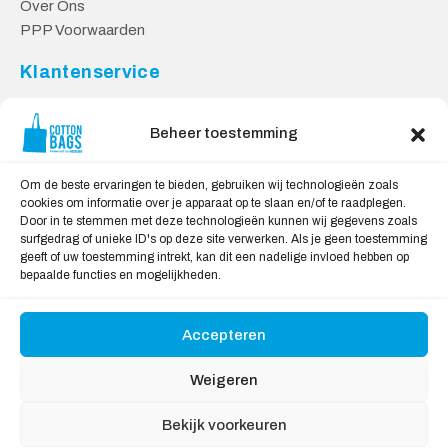
Over Ons
PPP Voorwaarden
Klantenservice
Contact
Privacy Voorwaarden
Beheer toestemming
Levering en Retourneren
Om de beste ervaringen te bieden, gebruiken wij technologieën zoals
Veilig Shoppen
cookies om informatie over je apparaat op te slaan en/of te raadplegen.
Door in te stemmen met deze technologieën kunnen wij gegevens zoals
Mijn account
surfgedrag of unieke ID's op deze site verwerken. Als je geen toestemming
Winkelwagen
geeft of uw toestemming intrekt, kan dit een nadelige invloed hebben op
bepaalde functies en mogelijkheden.
Wij Accepteren:
Accepteren
Weigeren
Bekijk voorkeuren