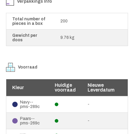
Verpakkings Info
Total number of
200
pieces in a box
Gewicht per
9.76 kg
doos
Voorraad
Huidige
Nieuwe
Kleur
voorraad
Leverdatum
Navy--
-
pms-289c
Paars--
-
pms-269c