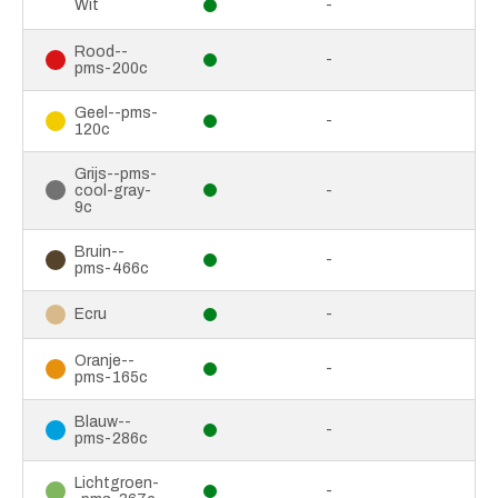
-
Wit
Rood--
-
pms-200c
Geel--pms-
-
120c
Grijs--pms-
cool-gray-
-
9c
Bruin--
-
pms-466c
-
Ecru
Oranje--
-
pms-165c
Blauw--
-
pms-286c
Lichtgroen-
-