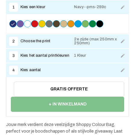
Kies een kleur
Navy--pms-289c
1
2e zijde (max 250mm x
Choose the print
2
250mm)
Kies het aantal printkleuren
1 Kleur
3
Kies aantal
4
GRATIS OFFERTE
+ IN WINKELMAND
Jouw merk verdient deze veelzijdige Shoppy Colour Bag,
perfect voor je boodschappen of als stijlvolle giveaway. Laat