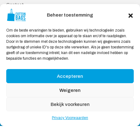
Contact
Privacy Voorwaarden
Beheer toestemming
Levering en Retourneren
Om de beste ervaringen te bieden, gebruiken wij technologieën zoals
Veilig Shoppen
cookies om informatie over je apparaat op te slaan en/of te raadplegen.
Door in te stemmen met deze technologieën kunnen wij gegevens zoals
Mijn account
surfgedrag of unieke ID's op deze site verwerken. Als je geen toestemming
Winkelwagen
geeft of uw toestemming intrekt, kan dit een nadelige invloed hebben op
bepaalde functies en mogelijkheden.
Wij Accepteren:
Accepteren
Weigeren
Bekijk voorkeuren
Copyright © 2026
Katoenendraagtassen
, All rights
Privacy Voorwaarden
reserved
Nederlands
English
(
Engels
)
Deutsch
(
Duits
)