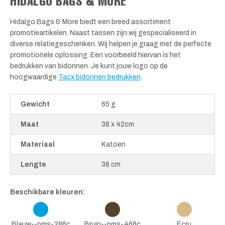
HIDALGO BAGS & MORE
Hidalgo Bags & More biedt een breed assortiment
promotieartikelen. Naast tassen zijn wij gespecialiseerd in
diverse relatiegeschenken. Wij helpen je graag met de perfecte
promotionele oplossing. Een voorbeeld hiervan is het
bedrukken van bidonnen. Je kunt jouw logo op de
hoogwaardige
Tacx bidonnen bedrukken
.
Gewicht
65 g
Maat
38 x 42cm
Materiaal
Katoen
Lengte
38 cm
Beschikbare kleuren:
Blauw--pms-286c
Bruin--pms-466c
Ecru