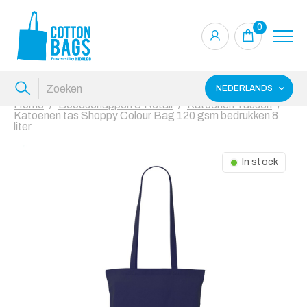
0
NEDERLANDS
Home
Boodschappen & Retail
Katoenen Tassen
Katoenen tas Shoppy Colour Bag 120 gsm bedrukken 8
liter
In stock