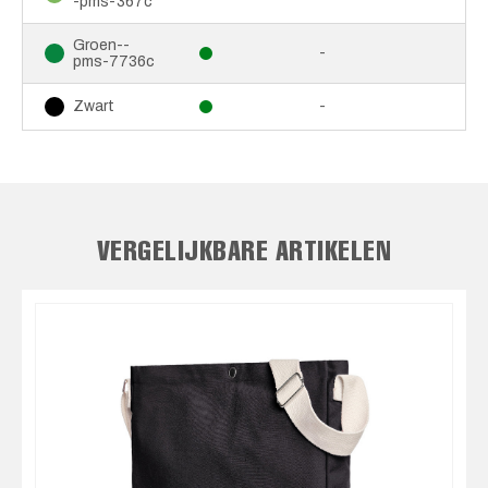
-pms-367c
Groen--
-
pms-7736c
-
Zwart
VERGELIJKBARE ARTIKELEN