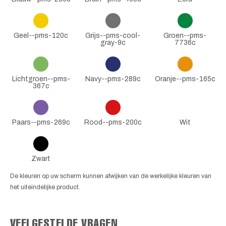
Geel--pms-120c
Grijs--pms-cool-
Groen--pms-
gray-9c
7736c
Lichtgroen--pms-
Navy--pms-289c
Oranje--pms-165c
367c
Paars--pms-269c
Rood--pms-200c
Wit
Zwart
De kleuren op uw scherm kunnen afwijken van de werkelijke kleuren van
het uiteindelijke product.
VEELGESTELDE VRAGEN