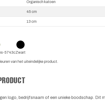
Organisch katoen
45 cm
13 cm
pms-5743c
Zwart
euren van het uiteindelijke product.
 PRODUCT
en logo, bedrijfsnaam of een unieke boodschap. Dit m