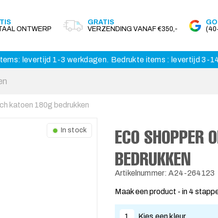
TIS
GRATIS
GO
ITAAL ONTWERP
VERZENDING VANAF €350,-
(4
tems: levertijd 1-3 werkdagen. Bedrukte items : levertijd 3-
ch katoen 180g bedrukken
ECO SHOPPER O
In stock
BEDRUKKEN
Artikelnummer: A24-264123
Maak een product - in 4 stapp
1
Kies een kleur