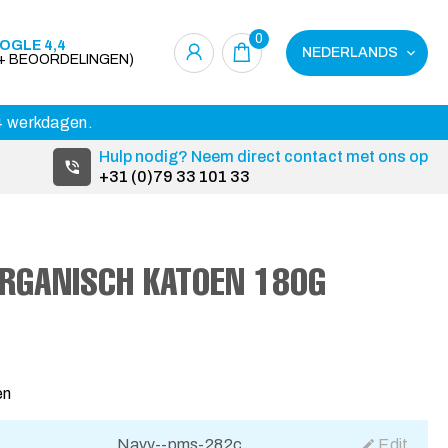
0
OGLE 4,4
NEDERLANDS
0+ BEOORDELINGEN)
14 werkdagen.
Hulp nodig? Neem direct contact met ons op
+31 (0)79 33 101 33
RGANISCH KATOEN 180G
en
Navy--pms-282c
Edit