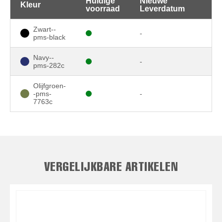
Huidige
Nieuwe
Kleur
voorraad
Leverdatum
Zwart--
-
pms-black
Navy--
-
pms-282c
Olijfgroen-
-pms-
-
7763c
VERGELIJKBARE ARTIKELEN