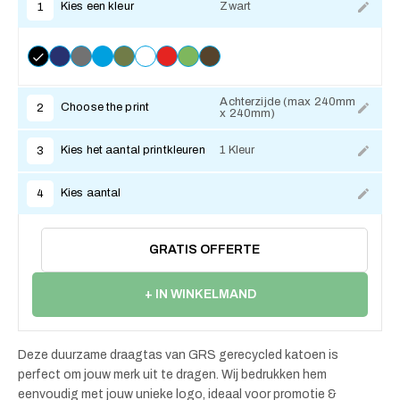
Kies een kleur
Zwart
1
Achterzijde (max 240mm
Choose the print
2
x 240mm)
Kies het aantal printkleuren
1 Kleur
3
Kies aantal
4
GRATIS OFFERTE
+ IN WINKELMAND
Deze duurzame draagtas van GRS gerecycled katoen is
perfect om jouw merk uit te dragen. Wij bedrukken hem
eenvoudig met jouw unieke logo, ideaal voor promotie &