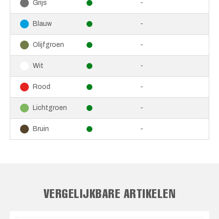
-
Grijs
-
Blauw
-
Olijfgroen
-
Wit
-
Rood
-
Lichtgroen
-
Bruin
VERGELIJKBARE ARTIKELEN