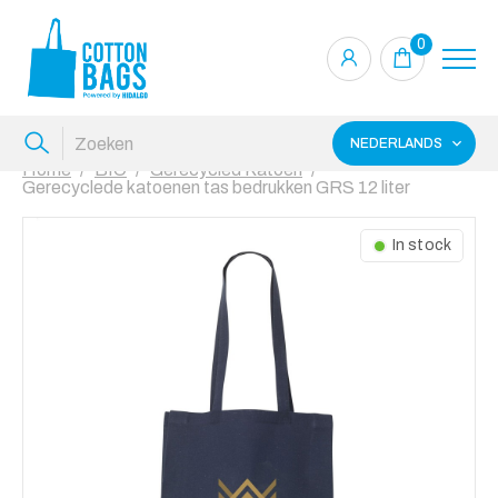
0
NEDERLANDS
Home
BIO
Gerecycled Katoen
Gerecyclede katoenen tas bedrukken GRS 12 liter
In stock