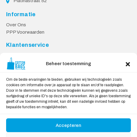
Platinastraat 52
Informatie
Over Ons
PPP Voorwaarden
Klantenservice
Contact
Privacy Voorwaarden
Beheer toestemming
Levering en Retourneren
Om de beste ervaringen te bieden, gebruiken wij technologieën zoals
Veilig Shoppen
cookies om informatie over je apparaat op te slaan en/of te raadplegen.
Door in te stemmen met deze technologieën kunnen wij gegevens zoals
Mijn account
surfgedrag of unieke ID's op deze site verwerken. Als je geen toestemming
Winkelwagen
geeft of uw toestemming intrekt, kan dit een nadelige invloed hebben op
bepaalde functies en mogelijkheden.
Wij Accepteren:
Accepteren