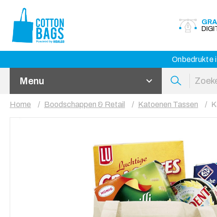
GRA
DIG
Onbedrukte i
Menu
Home
Boodschappen & Retail
Katoenen Tassen
K