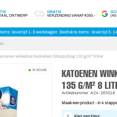
TIS
GRATIS
GO
ITAAL ONTWERP
VERZENDING VANAF €350,-
(4
tems: levertijd 1-3 werkdagen. Bedrukte items : levertijd 3-
atoenen winkeltas bedrukken ShoppyBag 135 g/m² 8 liter
KATOENEN WIN
In stock
135 G/M² 8 LIT
Artikelnummer: A24-263018
Maak een product - in 4 stapp
1
Kies een kleur