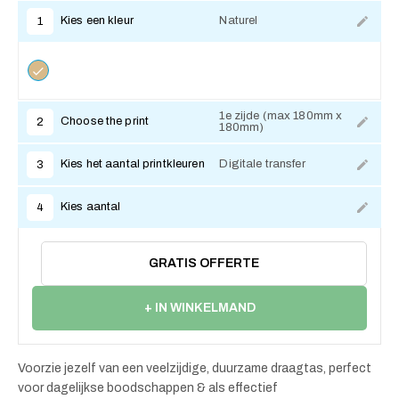
Kies een kleur
Naturel
1
1e zijde (max 180mm x
Choose the print
2
180mm)
Kies het aantal printkleuren
Digitale transfer
3
Kies aantal
4
GRATIS OFFERTE
+ IN WINKELMAND
Voorzie jezelf van een veelzijdige, duurzame draagtas, perfect
voor dagelijkse boodschappen & als effectief