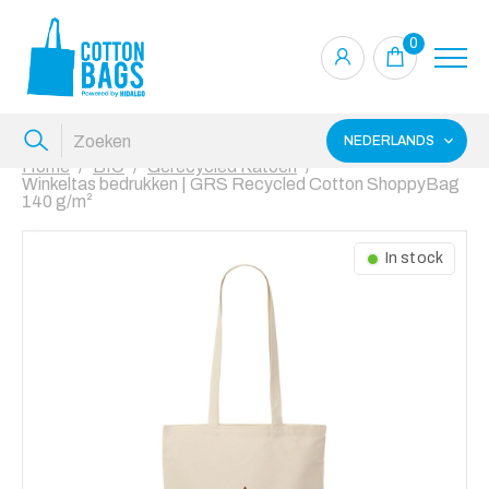
0
NEDERLANDS
Home
BIO
Gerecycled Katoen
Winkeltas bedrukken | GRS Recycled Cotton ShoppyBag
140 g/m²
In stock