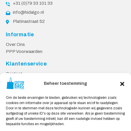
+31 (0)79 33 101 33
info@hidalgo.nl
Platinastraat 52
Informatie
Over Ons
PPP Voorwaarden
Klantenservice
Contact
Privacy Voorwaarden
Beheer toestemming
Levering en Retourneren
Om de beste ervaringen te bieden, gebruiken wij technologieën zoals
Veilig Shoppen
cookies om informatie over je apparaat op te slaan en/of te raadplegen.
Door in te stemmen met deze technologieën kunnen wij gegevens zoals
Mijn account
surfgedrag of unieke ID's op deze site verwerken. Als je geen toestemming
Winkelwagen
geeft of uw toestemming intrekt, kan dit een nadelige invloed hebben op
bepaalde functies en mogelijkheden.