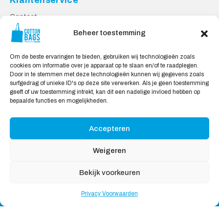
Klantenservice
Contact
Privacy Voorwaarden
Beheer toestemming
Levering en Retourneren
Om de beste ervaringen te bieden, gebruiken wij technologieën zoals
Veilig Shoppen
cookies om informatie over je apparaat op te slaan en/of te raadplegen.
Door in te stemmen met deze technologieën kunnen wij gegevens zoals
Mijn account
surfgedrag of unieke ID's op deze site verwerken. Als je geen toestemming
Winkelwagen
geeft of uw toestemming intrekt, kan dit een nadelige invloed hebben op
bepaalde functies en mogelijkheden.
Wij Accepteren:
Accepteren
Weigeren
Bekijk voorkeuren
Copyright © 2026
Katoenendraagtassen
, All rights
Privacy Voorwaarden
reserved
Nederlands
English
(
Engels
)
Deutsch
(
Duits
)