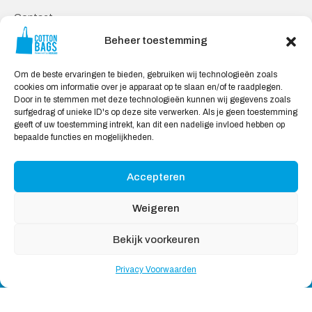
Contact
Privacy Voorwaarden
Beheer toestemming
Levering en Retourneren
Om de beste ervaringen te bieden, gebruiken wij technologieën zoals
Veilig Shoppen
cookies om informatie over je apparaat op te slaan en/of te raadplegen.
Door in te stemmen met deze technologieën kunnen wij gegevens zoals
Mijn account
surfgedrag of unieke ID's op deze site verwerken. Als je geen toestemming
Winkelwagen
geeft of uw toestemming intrekt, kan dit een nadelige invloed hebben op
bepaalde functies en mogelijkheden.
Wij Accepteren:
Accepteren
Weigeren
Bekijk voorkeuren
Copyright © 2026
Katoenendraagtassen
, All rights
Privacy Voorwaarden
reserved
Nederlands
English
(
Engels
)
Deutsch
(
Duits
)