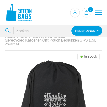
0
NEDERLANDS
Home
BIO
Gerecycled Katoen
Gerecycled Katoenen Gift Pouch Bedrukken GRS 1.5L
Zwart M
In stock