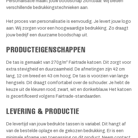
Personalisatie maakt jouw boodschap zichtbaar. Wij bieden
verschillende bedrukkingstechnieken aan.
Het proces van personalisatie is eenvoudig. Je levert jouw logo
aan. Wij zorgen voor een hoogwaardige bedrukking. Zo draagt
jouw bedrijf een duurzame boodschap uit.
PRODUCTEIGENSCHAPPEN
De tas is gemaakt van 270g/m² Fairtrade katoen. Dit zorgt voor
extra stevigheid en duurzaamheid. De afmetingen zijn 42 cm
lang, 12 cm breed en 43 cm hoog. De tas is voorzien van lange
hengsels. Dit draagt comfortabel over de schouder. Je hebt de
keuze uit de kleuren rood, zwart, wit en donkerblauw. Het katoen
is gecertificeerd volgens Fairtrade-standaarden.
LEVERING & PRODUCTIE
De levertijd van jouw bedrukte tassen is variabel. Dit hangt af
van de bestelde oplage en de gekozen bedrukking. Er is een
minimale afname van toepassing op dit product. Neem contact