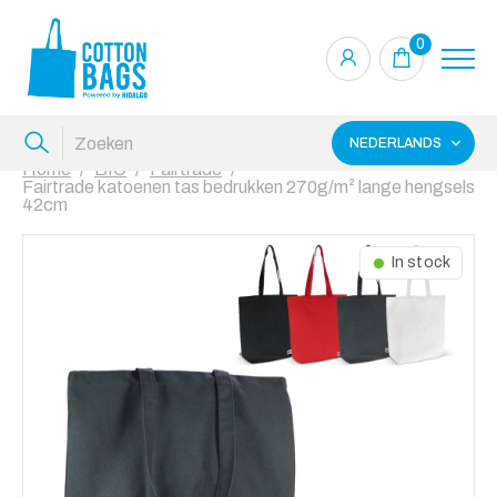
0
NEDERLANDS
Home
BIO
Fairtrade
Fairtrade katoenen tas bedrukken 270g/m² lange hengsels
42cm
In stock