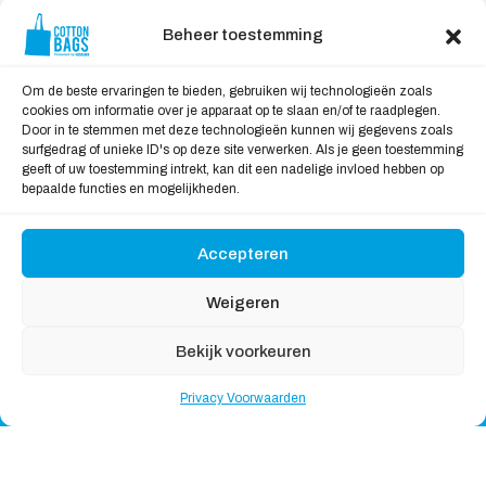
Contact
Privacy Voorwaarden
Beheer toestemming
Levering en Retourneren
Om de beste ervaringen te bieden, gebruiken wij technologieën zoals
Veilig Shoppen
cookies om informatie over je apparaat op te slaan en/of te raadplegen.
Door in te stemmen met deze technologieën kunnen wij gegevens zoals
Mijn account
surfgedrag of unieke ID's op deze site verwerken. Als je geen toestemming
Winkelwagen
geeft of uw toestemming intrekt, kan dit een nadelige invloed hebben op
bepaalde functies en mogelijkheden.
Wij Accepteren:
Accepteren
Weigeren
Bekijk voorkeuren
Copyright © 2026
Katoenendraagtassen
, All rights
Privacy Voorwaarden
reserved
Nederlands
English
(
Engels
)
Deutsch
(
Duits
)