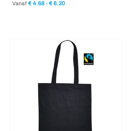
Prijsklasse:
€
4.68
-
€
6.30
Vanaf
€ 4.68
tot
€ 6.30