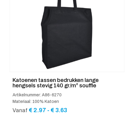
Katoenen tassen bedrukken lange
hengsels stevig 140 gr/m² souffle
Artikelnummer: A86-6270
Materiaal: 100% Katoen
Prijsklasse:
€
2.97
-
€
3.63
Vanaf
€ 2.97
tot
€ 3.63