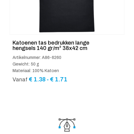
Katoenen tas bedrukken lange
hengsels 140 gr/m² 38x42 cm
Artikelnummer: A86-6260
Gewicht: 50 g
Materiaal: 100% Katoen
Prijsklasse:
€
1.38
-
€
1.71
Vanaf
€ 1.38
tot
€ 1.71