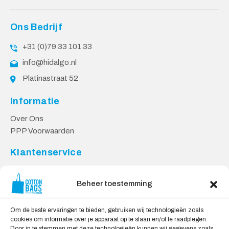
Ons Bedrijf
+31 (0)79 33 101 33
info@hidalgo.nl
Platinastraat 52
Informatie
Over Ons
PPP Voorwaarden
Klantenservice
Contact
Privacy Voorwaarden
Beheer toestemming
Levering en Retourneren
Om de beste ervaringen te bieden, gebruiken wij technologieën zoals
Veilig Shoppen
cookies om informatie over je apparaat op te slaan en/of te raadplegen.
Door in te stemmen met deze technologieën kunnen wij gegevens zoals