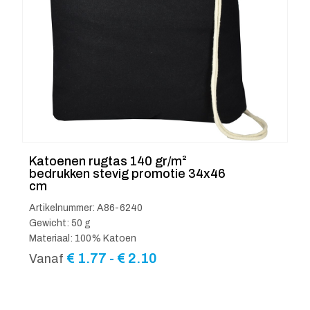
Katoenen rugtas 140 gr/m²
bedrukken stevig promotie 34x46
cm
Artikelnummer: A86-6240
Gewicht: 50 g
Materiaal: 100% Katoen
Prijsklasse:
€
1.77
-
€
2.10
Vanaf
€ 1.77
tot
€ 2.10