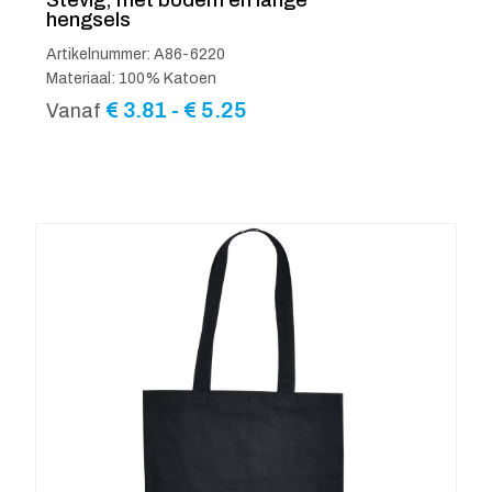
hengsels
Artikelnummer: A86-6220
Materiaal: 100% Katoen
Prijsklasse:
€
3.81
-
€
5.25
Vanaf
€ 3.81
tot
€ 5.25