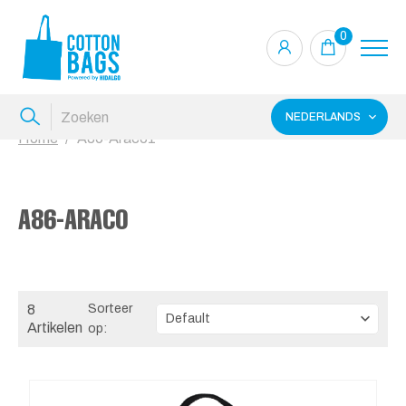
0
NEDERLANDS
Home
A86-Araco1
A86-ARACO
8
Sorteer
Artikelen
op: