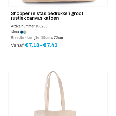
Shopper reistas bedrukken groot
rustiek canvas katoen
Artikelnummer: KI0260
Kleur:
Breedte - Lengte: 15cm x 72cm
Prijsklasse:
€
7.18
-
€
7.40
Vanaf
€ 7.18
tot
€ 7.40