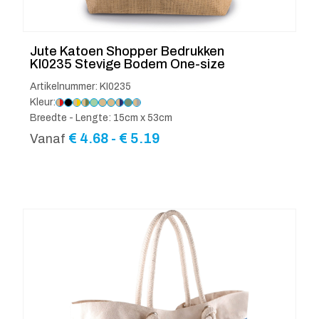
Jute Katoen Shopper Bedrukken
KI0235 Stevige Bodem One-size
Artikelnummer: KI0235
Kleur:
Breedte - Lengte: 15cm x 53cm
Prijsklasse:
€
4.68
-
€
5.19
Vanaf
€ 4.68
tot
€ 5.19