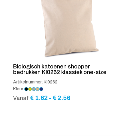
Biologisch katoenen shopper
bedrukken KI0262 klassiek one-size
Artikelnummer: KI0262
Kleur:
Prijsklasse:
€
1.62
-
€
2.56
Vanaf
€ 1.62
tot
€ 2.56