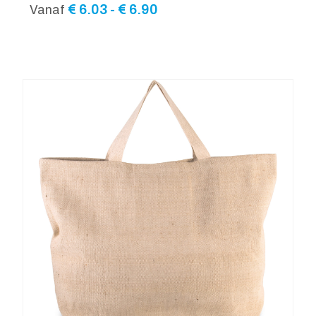
Prijsklasse:
€
6.03
-
€
6.90
Vanaf
€ 6.03
tot
€ 6.90