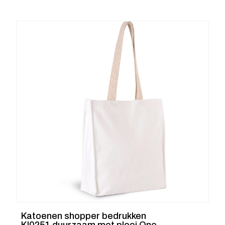
Katoenen shopper bedrukken
KI0251 duurzaam met plooi One-