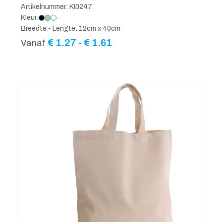
Artikelnummer: KI0247
Kleur:
Breedte - Lengte: 12cm x 40cm
Prijsklasse:
€
1.27
-
€
1.61
Vanaf
€ 1.27
tot
€ 1.61