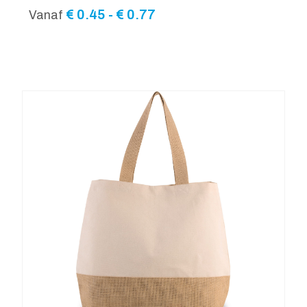
Prijsklasse:
€
0.45
-
€
0.77
Vanaf
€ 0.45
tot
€ 0.77