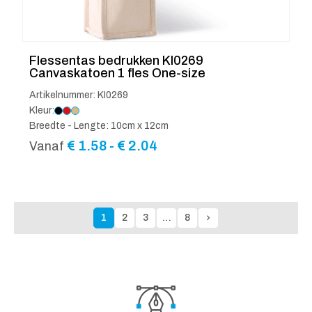
Flessentas bedrukken KI0269
Canvaskatoen 1 fles One-size
Artikelnummer: KI0269
Kleur:
Breedte - Lengte: 10cm x 12cm
Prijsklasse:
€
1.58
-
€
2.04
Vanaf
€ 1.58
tot
€ 2.04
1
2
3
…
8