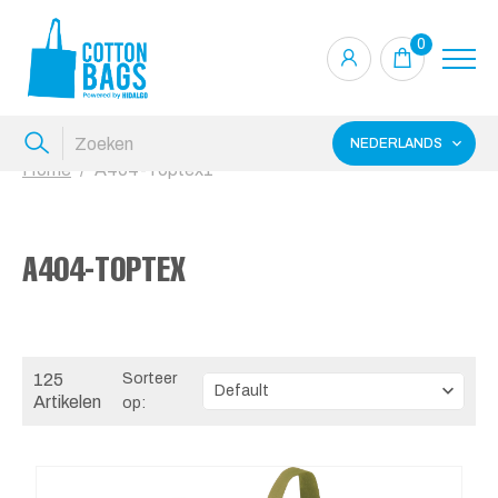
0
NEDERLANDS
Home
A404-Toptex1
A404-TOPTEX
125
Sorteer
Artikelen
op: