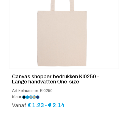
Canvas shopper bedrukken KI0250 -
Lange handvatten One-size
Artikelnummer: KI0250
Kleur:
Prijsklasse:
€
1.23
-
€
2.14
Vanaf
€ 1.23
tot
€ 2.14