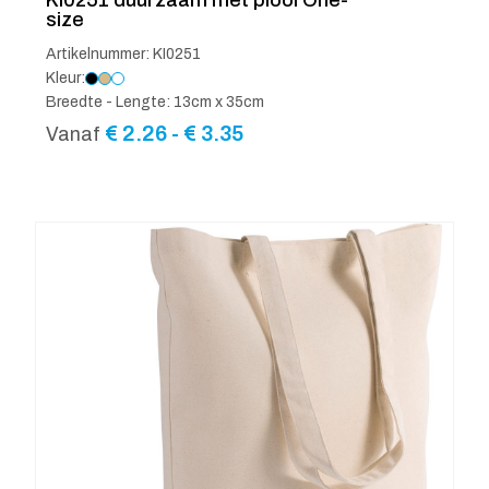
size
Artikelnummer: KI0251
Kleur:
Breedte - Lengte: 13cm x 35cm
Prijsklasse:
€
2.26
-
€
3.35
Vanaf
€ 2.26
tot
€ 3.35