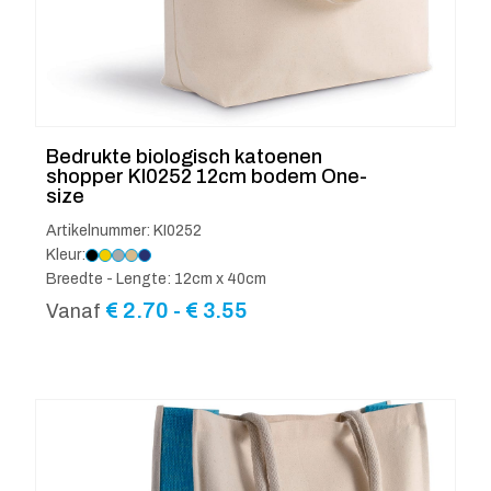
Bedrukte biologisch katoenen
shopper KI0252 12cm bodem One-
size
Artikelnummer: KI0252
Kleur:
Breedte - Lengte: 12cm x 40cm
Prijsklasse:
€
2.70
-
€
3.55
Vanaf
€ 2.70
tot
€ 3.55