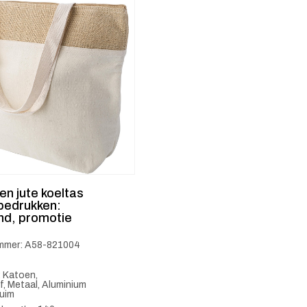
n jute koeltas
bedrukken:
nd, promotie
ummer: A58-821004
: Katoen,
, Metaal, Aluminium
huim