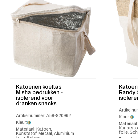
Katoenen koeltas
Katoene
Misha bedrukken -
Randy 
isolerend voor
isolere
dranken snacks
Artikeln
Artikelnummer: A58-820962
Kleur:
Kleur:
Materiaal
Kunststof
Materiaal: Katoen,
folie, Sc
Kunststof, Metaal, Aluminium
folie, Schuim