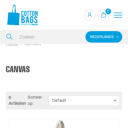
0
NEDERLANDS
Home
canvas1
CANVAS
6
Sorteer
Artikelen
op: