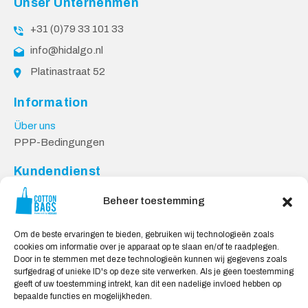
Unser Unternehmen
+31 (0)79 33 101 33
info@hidalgo.nl
Platinastraat 52
Information
Über uns
PPP-Bedingungen
Kundendienst
Kontakt
Beheer toestemming
Datenschutzerklärung
Lieferung und Rücksendungen
Om de beste ervaringen te bieden, gebruiken wij technologieën zoals
cookies om informatie over je apparaat op te slaan en/of te raadplegen.
Sicheres Einkaufen
Door in te stemmen met deze technologieën kunnen wij gegevens zoals
surfgedrag of unieke ID's op deze site verwerken. Als je geen toestemming
Mein Konto
geeft of uw toestemming intrekt, kan dit een nadelige invloed hebben op
bepaalde functies en mogelijkheden.